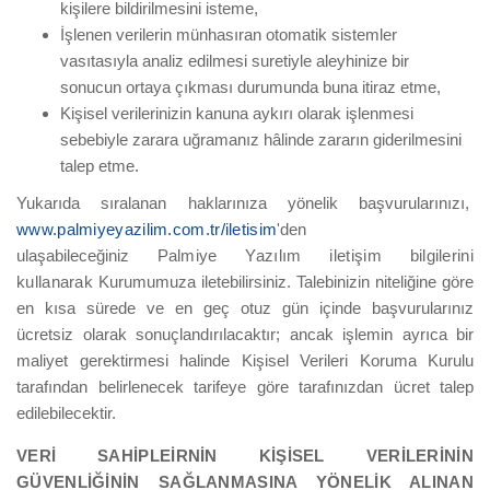
kişilere bildirilmesini isteme,
İşlenen verilerin münhasıran otomatik sistemler
vasıtasıyla analiz edilmesi suretiyle aleyhinize bir
sonucun ortaya çıkması durumunda buna itiraz etme,
Kişisel verilerinizin kanuna aykırı olarak işlenmesi
sebebiyle zarara uğramanız hâlinde zararın giderilmesini
talep etme.
Yukarıda sıralanan haklarınıza yönelik başvurularınızı,
www.palmiyeyazilim.com.tr/iletisim
'den
ulaşabileceğiniz
Palmiye Yazılım iletişim bilgilerini
kullanarak
Kurumumuza iletebilirsiniz. Talebinizin niteliğine göre
en kısa sürede ve en geç otuz gün içinde başvurularınız
ücretsiz olarak sonuçlandırılacaktır; ancak işlemin ayrıca bir
maliyet gerektirmesi halinde Kişisel Verileri Koruma Kurulu
tarafından belirlenecek tarifeye göre tarafınızdan ücret talep
edilebilecektir.
VERİ SAHİPLEİRNİN KİŞİSEL VERİLERİNİN
GÜVENLİĞİNİN SAĞLANMASINA YÖNELİK ALINAN