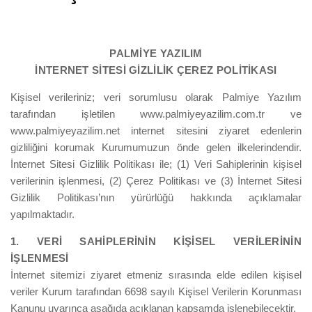
PALMİYE YAZILIM
İNTERNET SİTESİ GİZLİLİK ÇEREZ POLİTİKASI
Kişisel verileriniz; veri sorumlusu olarak Palmiye Yazılım
tarafından işletilen www.palmiyeyazilim.com.tr ve
www.palmiyeyazilim.net internet sitesini ziyaret edenlerin
gizliliğini korumak Kurumumuzun önde gelen ilkelerindendir.
İnternet Sitesi Gizlilik Politikası ile; (1) Veri Sahiplerinin kişisel
verilerinin işlenmesi, (2) Çerez Politikası ve (3) İnternet Sitesi
Gizlilik Politikası’nın yürürlüğü hakkında açıklamalar
yapılmaktadır.
1. VERİ SAHİPLERİNİN KİŞİSEL VERİLERİNİN
İŞLENMESİ
İnternet sitemizi ziyaret etmeniz sırasında elde edilen kişisel
veriler Kurum tarafından 6698 sayılı Kişisel Verilerin Korunması
Kanunu uyarınca aşağıda açıklanan kapsamda işlenebilecektir.